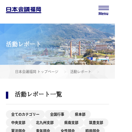
Menu
活動レポート
日本会議福岡 トップページ
活動レポート
活動レポート一覧
全てのカテゴリー
全国行事
県本部
中央支部
北九州支部
県南支部
筑豊支部
憲法部会
青年部会
女性部会
時局部会