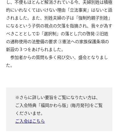
し、不便もほとんど解消されている今、夫婦別姓は積極
的にいれなくてはいけない理由「立法事実」はないと話
されました。また、別姓夫婦の子は「強制的親子別姓」
になるという子供の視点の欠落を指摘され、我々が為す
べきこととして➀「選択制」の落とし穴の啓発 ②旧姓
の通称使用の法整備の要求 ③憲法への家族保護条項の
新設の３つをあげられました。
参加者からの質問も多く飛び交い、盛会となりまし
た。
※さらに詳しい要旨をご覧になりたい方は、
ご入会特典「福岡かわら版」(毎月発刊)をご覧
くださいませ。
ご入会はこちら