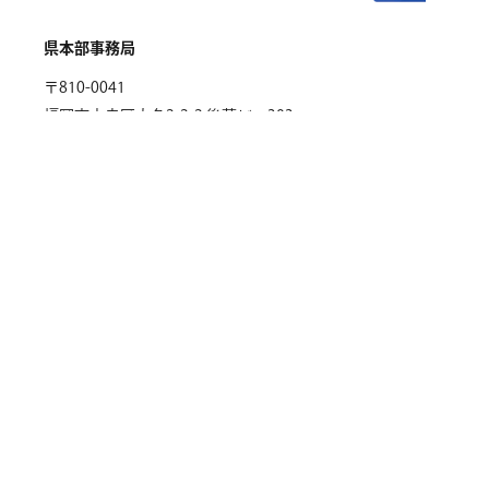
県本部事務局
〒810-0041
福岡市中央区大名2-2-2 後藤ビル303
TEL
092-406-7615
FAX
092-406-7625
Copyright © Japan Conference FUKUOKA.
All rights Reserved.