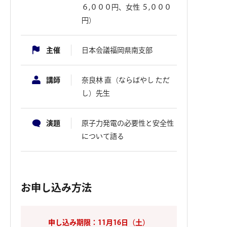
６,０００円、女性 ５,０００
円）
主催
日本会議福岡県南支部
講師
奈良林 直（ならばやし ただ
し）先生
演題
原子力発電の必要性と安全性
について語る
お申し込み方法
申し込み期限：11月16日（土）