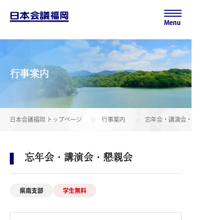
Menu
行事案内
日本会議福岡 トップページ
行事案内
忘年会・講演会・懇親会
忘年会・講演会・懇親会
県南支部
学生無料