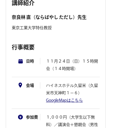
講師紹介
奈良林 直（ならばやし ただし）先生
東京工業大学特任教授
行事概要
日時
１１月２４日（日）１５時開
会（１４時開場）
会場
ハイネスホテル久留米（久留
米市天神町１－６）
GoogleMapはこちら
参加費
１,０００円（大学生以下無
料）／講演会＋懇親会（男性