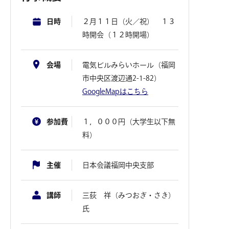
日時
２月１１日（火／祝） １３
時開会（１２時開場）
会場
電気ビルみらいホール（福岡
市中央区渡辺通2-1-82）
GoogleMapはこちら
参加費
１，０００円（大学生以下無
料）
主催
日本会議福岡中央支部
講師
三荻 祥（みつおぎ・さき）
氏