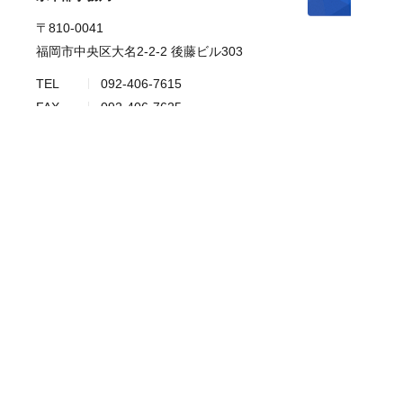
〒810-0041
福岡市中央区大名2-2-2 後藤ビル303
TEL
092-406-7615
FAX
092-406-7625
Copyright © Japan Conference FUKUOKA.
All rights Reserved.