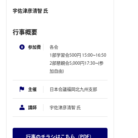
宇佐津彦清智 氏
行事概要
参加費
各会
1部学習会500円 15:00~16:50
2部懇親会5,000円17:30~(参
加自由)
主催
日本会議福岡北九州支部
講師
宇佐津彦清智 氏
行事のチラシはこちら（PDF）