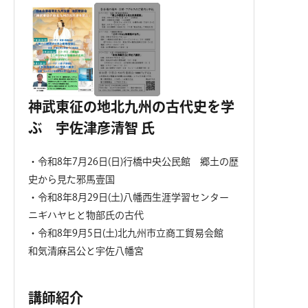
神武東征の地北九州の古代史を学
ぶ 宇佐津彦清智 氏
・令和8年7月26日(日)行橋中央公民館 郷土の歴
史から見た邪馬壹国
・令和8年8月29日(土)八幡西生涯学習センター
ニギハヤヒと物部氏の古代
・令和8年9月5日(土)北九州市立商工貿易会館
和気清麻呂公と宇佐八幡宮
講師紹介